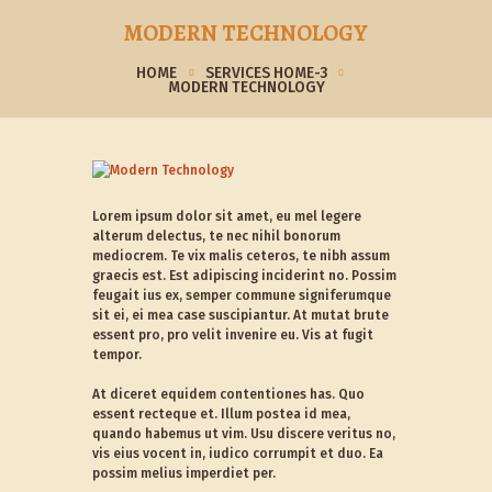
MODERN TECHNOLOGY
HOME
SERVICES HOME-3
MODERN TECHNOLOGY
Lorem ipsum dolor sit amet, eu mel legere
alterum delectus, te nec nihil bonorum
mediocrem. Te vix malis ceteros, te nibh assum
graecis est. Est adipiscing inciderint no. Possim
feugait ius ex, semper commune signiferumque
sit ei, ei mea case suscipiantur. At mutat brute
essent pro, pro velit invenire eu. Vis at fugit
tempor.
At diceret equidem contentiones has. Quo
essent recteque et. Illum postea id mea,
quando habemus ut vim. Usu discere veritus no,
vis eius vocent in, iudico corrumpit et duo. Ea
possim melius imperdiet per.