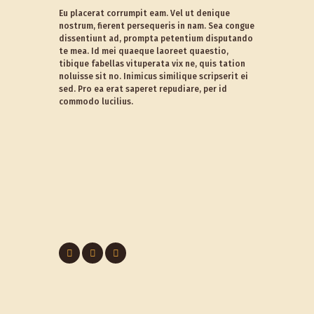
Eu placerat corrumpit eam. Vel ut denique
nostrum, fierent persequeris in nam. Sea congue
dissentiunt ad, prompta petentium disputando
te mea. Id mei quaeque laoreet quaestio,
tibique fabellas vituperata vix ne, quis tation
noluisse sit no. Inimicus similique scripserit ei
sed. Pro ea erat saperet repudiare, per id
commodo lucilius.