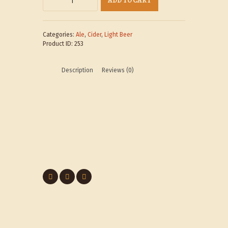
ADD TO CART
Abyss
quantity
Categories:
Ale
,
Cider
,
Light Beer
Product ID:
253
Description
Reviews (0)