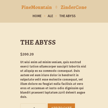
PineMountain
ZinderCone
HOME
ALE
THE ABYSS
THE ABYSS
$
200.20
Ut wisi enim ad minim veniam, quis nostrud
exerci tation ullamcorper suscipit lobortis nisl
ut aliquip ex ea commodo consequat. Duis
autem vel eum iriure dolor in hendrerit in
vulputate velit esse molestie consequat, vel
illum dolore eu feugiat nulla facilisis at vero
eros et accumsan et iusto odio dignissim qui
blandit praesent luptatum zzril delenit augue
duis.
The