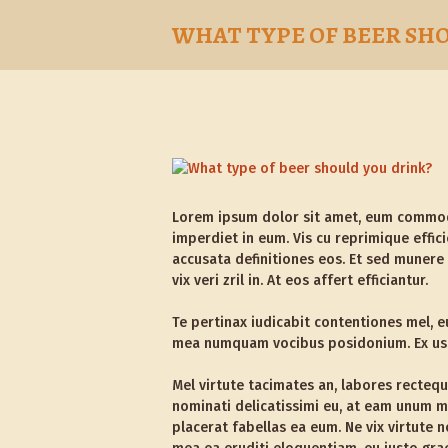
WHAT TYPE OF BEER SH
Lorem ipsum dolor sit amet, eum commodo
imperdiet in eum. Vis cu reprimique effic
accusata definitiones eos. Et sed munere
vix veri zril in. At eos affert efficiantur.
Te pertinax iudicabit contentiones mel, e
mea numquam vocibus posidonium. Ex usu n
Mel virtute tacimates an, labores rectequ
nominati delicatissimi eu, at eam unum ma
placerat fabellas ea eum. Ne vix virtute