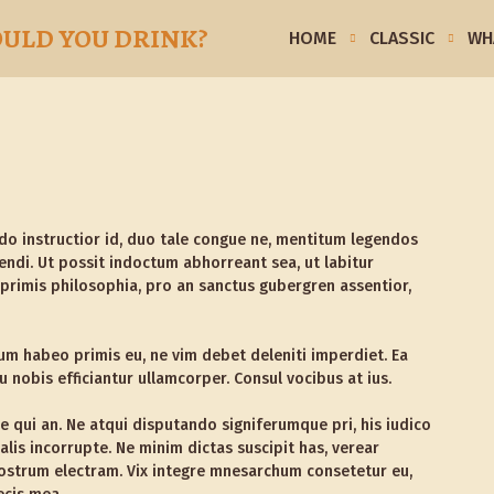
OULD YOU DRINK?
HOME
CLASSIC
WH
 instructior id, duo tale congue ne, mentitum legendos
iendi. Ut possit indoctum abhorreant sea, ut labitur
 primis philosophia, pro an sanctus gubergren assentior,
um habeo primis eu, ne vim debet deleniti imperdiet. Ea
obis efficiantur ullamcorper. Consul vocibus at ius.
e qui an. Ne atqui disputando signiferumque pri, his iudico
lis incorrupte. Ne minim dictas suscipit has, verear
 nostrum electram. Vix integre mnesarchum consetetur eu,