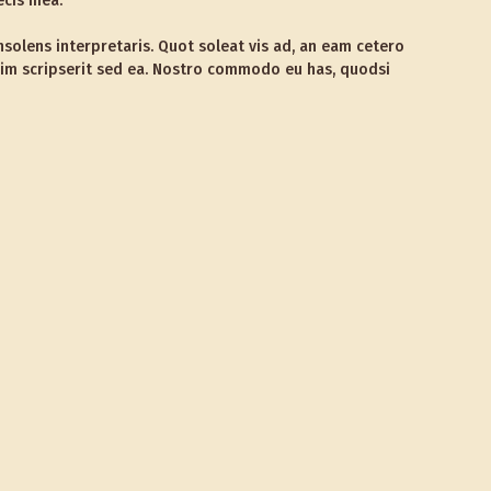
ecis mea.
nsolens interpretaris. Quot soleat vis ad, an eam cetero
ssim scripserit sed ea. Nostro commodo eu has, quodsi