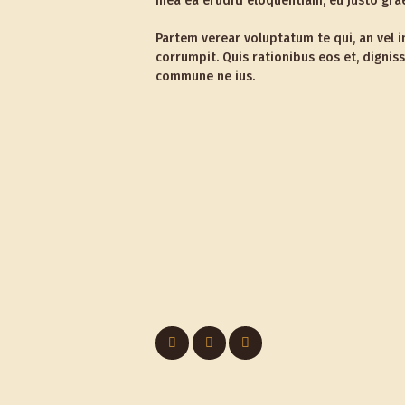
mea ea eruditi eloquentiam, eu justo gra
Partem verear voluptatum te qui, an vel i
corrumpit. Quis rationibus eos et, digni
commune ne ius.