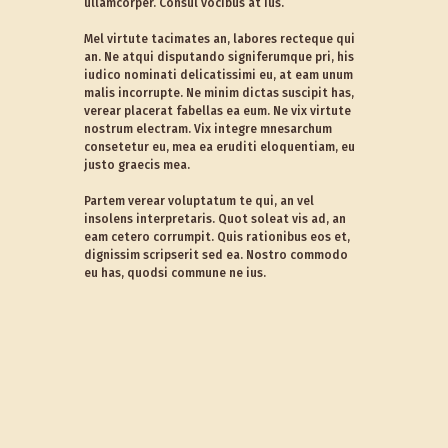
ullamcorper. Consul vocibus at ius.
Mel virtute tacimates an, labores recteque qui
an. Ne atqui disputando signiferumque pri, his
iudico nominati delicatissimi eu, at eam unum
malis incorrupte. Ne minim dictas suscipit has,
verear placerat fabellas ea eum. Ne vix virtute
nostrum electram. Vix integre mnesarchum
consetetur eu, mea ea eruditi eloquentiam, eu
justo graecis mea.
Partem verear voluptatum te qui, an vel
insolens interpretaris. Quot soleat vis ad, an
eam cetero corrumpit. Quis rationibus eos et,
dignissim scripserit sed ea. Nostro commodo
eu has, quodsi commune ne ius.