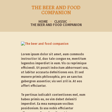
THE BEER AND FOOD
COMPANION
HOME
CLASSIC
THE BEER AND FOOD COMPANION
Lorem ipsum dolor sit amet, eum commodo
instructior id, duo tale congue ne, mentitum
legendos imperdiet in eum. Vis cu reprimique
efficiendi. Ut possit indoctum abhorreant sea,
ut labitur accusata definitiones eos. Et sed
munere primis philosophia, pro an sanctus
gubergren assentior, vix veri zril in. At eos
affert efficiantur.
Te pertinax iudicabit contentiones mel, eum
habeo primis eu, ne vim debet deleniti
imperdiet. Ea mea numquam vocibus
posidonium. Ex usu nobis efficiantur